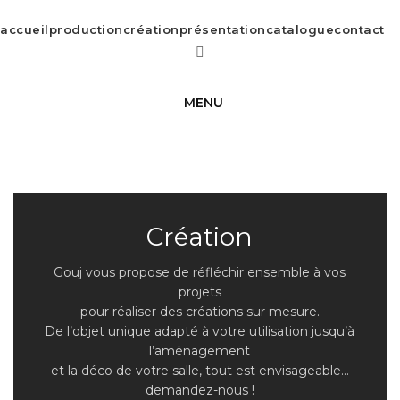
accueil
production
création
présentation
catalogue
contact
MENU
Création
Gouj vous propose de réfléchir ensemble à vos
projets
pour réaliser des créations sur mesure.
De l’objet unique adapté à votre utilisation jusqu’à
l’aménagement
et la déco de votre salle, tout est envisageable…
demandez-nous !