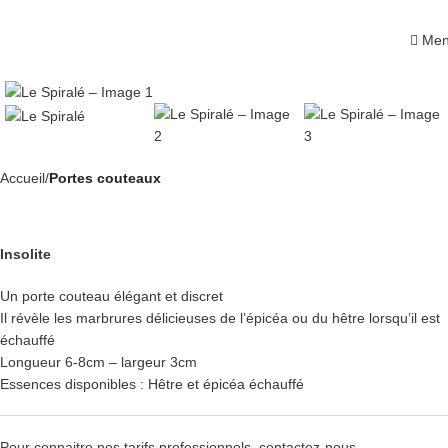
Me
Click to enlarge
Accueil
Portes couteaux
Le Spiralé
Insolite
Un porte couteau élégant et discret
Il révèle les marbrures délicieuses de l’épicéa ou du hêtre lorsqu’il est
échauffé
Longueur 6-8cm – largeur 3cm
Essences disponibles : Hêtre et épicéa échauffé
Pour connaitre nos tarifs professionnels,
contactez-nous