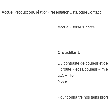
Accueil
Production
Création
Présentation
Catalogue
Contact
Accueil
Bols
L’Écorcé
L’Écorcé
Croustillant.
Du contraste de couleur et de
« croute » et sa couleur « mie
⌀15 – H6
Noyer
Pour connaitre nos tarifs pro